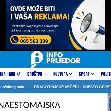
RNA HRONIKA
DRUŠTVO
KULTURA
SPORT
POLIT
ne grada
DRAGOTINJSKE VEČERI – MJESTO GDJE TRADI
ESNAESTOMAJSKA