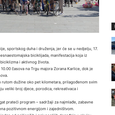
ije, sportskog duha i druženja, jer će se u nedjelju, 17.
Šesnaestomajska biciklijada, manifestacija koja iz
 biciklizma i aktivnog života.
d 10.00 časova na Trgu majora Zorana Karlice, dok je
sova.
m rutom dužine oko pet kilometara, prilagođenom svim
 veliki broj djece, porodica, rekreativaca i
gat prateći program – sadržaji za najmlađe, zabavne
jena pozitivnom energijom i zajedništvom.