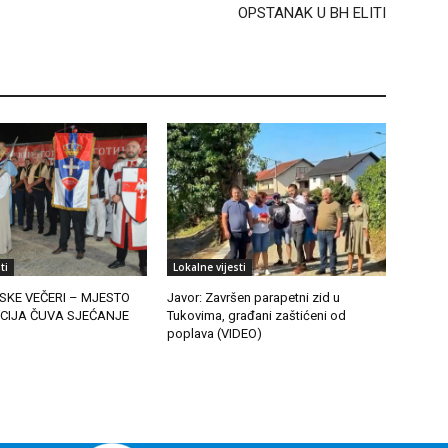
OPSTANAK U BH ELITI
ti
Lokalne vijesti
SKE VEČERI – MJESTO
Javor: Završen parapetni zid u
ICIJA ČUVA SJEĆANJE
Tukovima, građani zaštićeni od
poplava (VIDEO)