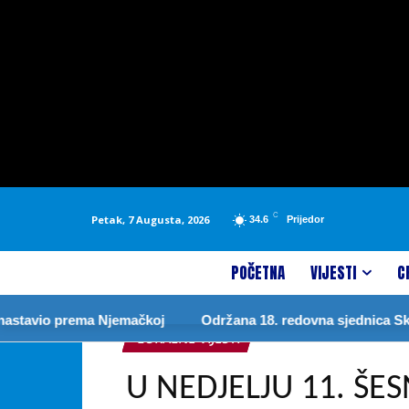
C
Petak, 7 Augusta, 2026
34.6
Prijedor
POČETNA
VIJESTI
C
vio prema Njemačkoj
Održana 18. redovna sjednica Skupšti
LOKALNE VIJESTI
U NEDJELJU 11. Š