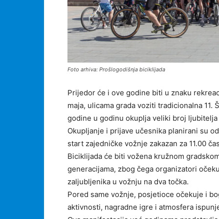
Foto arhiva: Prošlogodišnja biciklijada
Prijedor će i ove godine biti u znaku rekreac
maja, ulicama grada voziti tradicionalna 11. 
godine u godinu okuplja veliki broj ljubitelja
Okupljanje i prijave učesnika planirani su o
start zajedničke vožnje zakazan za 11.00 ča
Biciklijada će biti vožena kružnom gradsko
generacijama, zbog čega organizatori očekuju
zaljubljenika u vožnju na dva točka.
Pored same vožnje, posjetioce očekuje i bo
aktivnosti, nagradne igre i atmosfera ispun