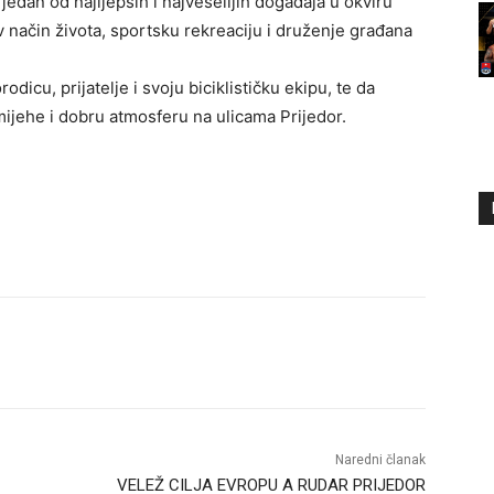
edan od najljepših i najveselijih događaja u okviru
 način života, sportsku rekreaciju i druženje građana
icu, prijatelje i svoju biciklističku ekipu, te da
ijehe i dobru atmosferu na ulicama Prijedor.
Naredni članak
VELEŽ CILJA EVROPU A RUDAR PRIJEDOR