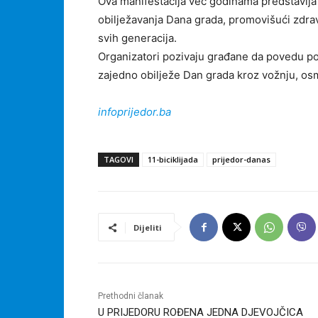
Ova manifestacija već godinama predstavlja j
obilježavanja Dana grada, promovišući zdrav
svih generacija.
Organizatori pozivaju građane da povedu porod
zajedno obilježe Dan grada kroz vožnju, osm
infoprijedor.ba
TAGOVI
11-biciklijada
prijedor-danas
Dijeliti
Prethodni članak
U PRIJEDORU ROĐENA JEDNA DJEVOJČICA