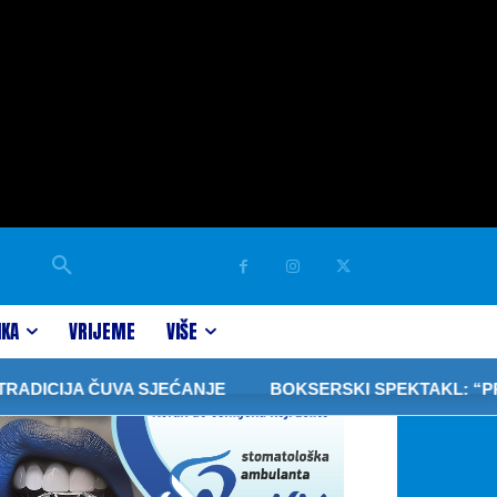
IKA
VRIJEME
VIŠE
CIJA ČUVA SJEĆANJE
BOKSERSKI SPEKTAKL: “PRIJEDO