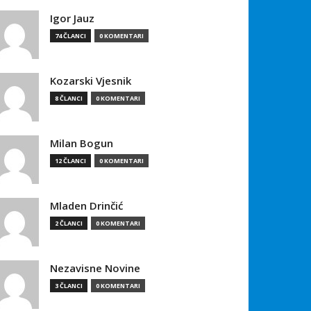
Igor Jauz
74 ČLANCI
0 KOMENTARI
Kozarski Vjesnik
8 ČLANCI
0 KOMENTARI
Milan Bogun
12 ČLANCI
0 KOMENTARI
Mladen Drinčić
2 ČLANCI
0 KOMENTARI
Nezavisne Novine
3 ČLANCI
0 KOMENTARI