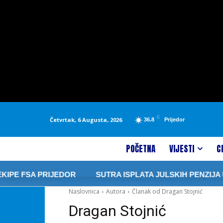
C
Četvrtak, 6 Augusta, 2026
36.8
Prijedor
POČETNA
VIJESTI
C
 FSA PRIJEDOR
SUTRA ISPLATA JULSKIH PENZIJA U R
Naslovnica
Autora
Članak od Dragan Stojnić
Dragan Stojnić