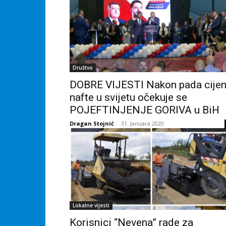
Društvo
DOBRE VIJESTI Nakon pada cije
nafte u svijetu očekuje se
POJEFTINJENJE GORIVA u BiH
Dragan Stojnić
-
31. Januara 2020.
Lokalne vijesti
Korisnici “Nevena” rade za