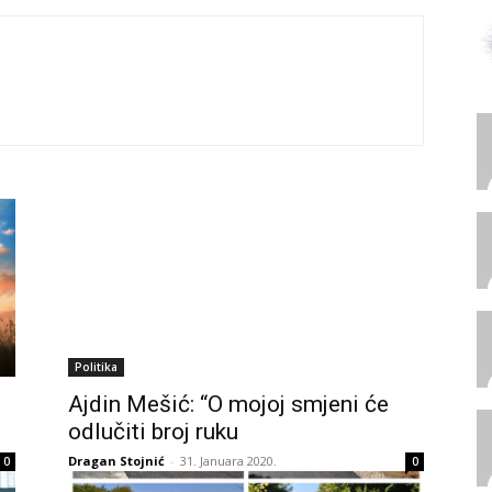
Politika
e
Ajdin Mešić: “O mojoj smjeni će
odlučiti broj ruku
Dragan Stojnić
-
31. Januara 2020.
0
0