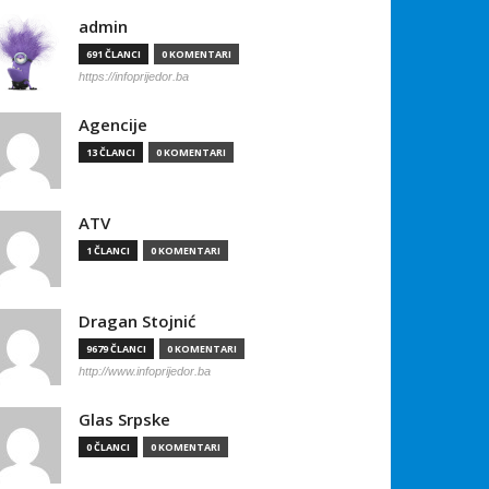
admin
691 ČLANCI
0 KOMENTARI
https://infoprijedor.ba
Agencije
13 ČLANCI
0 KOMENTARI
ATV
1 ČLANCI
0 KOMENTARI
Dragan Stojnić
9679 ČLANCI
0 KOMENTARI
http://www.infoprijedor.ba
Glas Srpske
0 ČLANCI
0 KOMENTARI