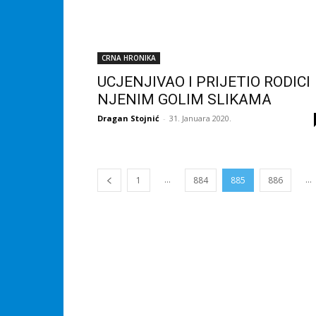
CRNA HRONIKA
UCJENJIVAO I PRIJETIO RODICI
NJENIM GOLIM SLIKAMA
Dragan Stojnić
-
31. Januara 2020.
...
...
1
884
885
886