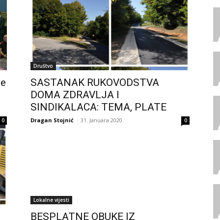
Društvo
ne
SASTANAK RUKOVODSTVA
DOMA ZDRAVLJA I
SINDIKALACA: TEMA, PLATE
Dragan Stojnić
-
31. Januara 2020.
0
0
Lokalne vijesti
BESPLATNE OBUKE IZ