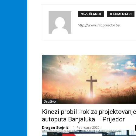
9679 ČLANCI
0 KOMENTARI
http://www.infoprijedor.ba
Društvo
Kinezi probili rok za projektovanj
autoputa Banjaluka – Prijedor
Dragan Stojnić
-
1. Februara 2020.