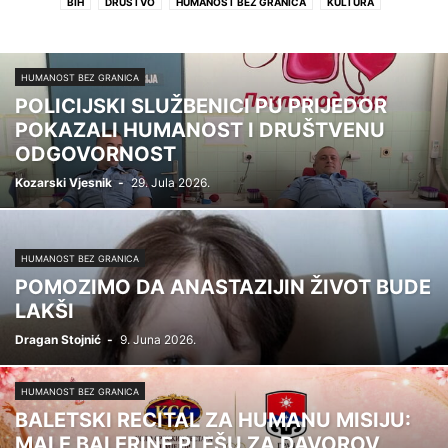
BIH
DRUŠTVO
HUMANOST BEZ GRANICA
KULTURA
LOKALNE VIJESTI
POLITIKA
PRIJEDORSKA REGIJA
REGION
ŽIVOT
HUMANOST BEZ GRANICA
POLICIJSKI SLUŽBENICI PU PRIJEDOR
POKAZALI HUMANOST I DRUŠTVENU
ODGOVORNOST
Kozarski Vjesnik
-
29. Jula 2026.
HUMANOST BEZ GRANICA
POMOZIMO DA ANASTAZIJIN ŽIVOT BUDE
LAKŠI
Dragan Stojnić
-
9. Juna 2026.
HUMANOST BEZ GRANICA
BALETSKI RECITAL ZA HUMANU MISIJU:
MALE BALERINE PLEŠU ZA DAVOROV