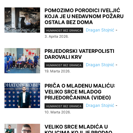
POMOZIMO PORODICI IVELJIĆ
KOJA JE U NEDAVNOM POŽARU
OSTALA BEZ DOMA
Dragan Stojnić
-
HUMANOST BEZ GRANICA
3. Aprila 2026.
PRIJEDORSKI VATERPOLISTI
DAROVALI KRV
Dragan Stojnić
-
HUMANOST BEZ GRANICA
19. Marta 2026.
PRIČA O MLADENU MALIĆU:
VELIKO SRCE MLADOG
PRIJEDORČANINA (VIDEO)
Dragan Stojnić
-
HUMANOST BEZ GRANICA
10. Marta 2026.
VELIKO SRCE MLADIĆA U
KOLICIMA KOJI JE PRODAO