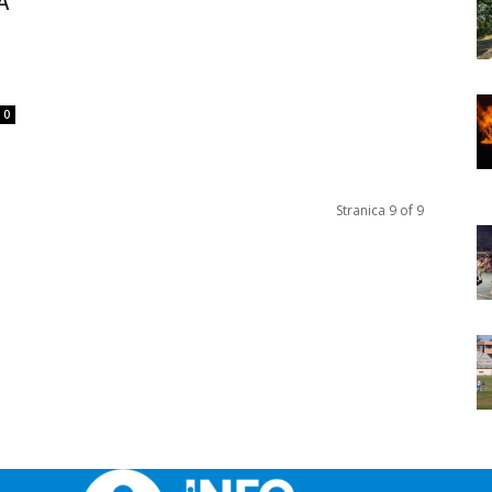
A
0
Stranica 9 of 9