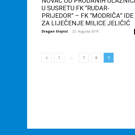
NOVAC OD PRODANIH ULAZNIC
U SUSRETU FK “RUDAR-
PRIJEDOR” – FK “MODRIČA” IDE
ZA LIJEČENJE MILICE JELIČIĆ
Dragan Stojnić
-
22. Augusta 2019.
...
1
7
8
9