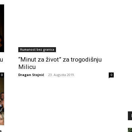
Humanost bez granica
ju
“Minut za život” za trogodišnju
Milicu
Dragan Stojnić
-
23. Augusta 2019.
0
0