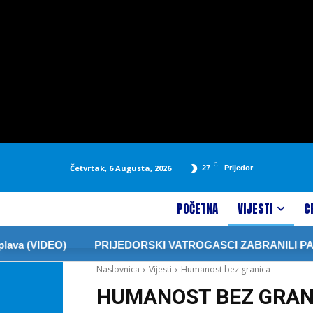
C
Četvrtak, 6 Augusta, 2026
27
Prijedor
POČETNA
VIJESTI
C
(VIDEO)
PRIJEDORSKI VATROGASCI ZABRANILI PALJENJ
Naslovnica
Vijesti
Humanost bez granica
HUMANOST BEZ GRAN