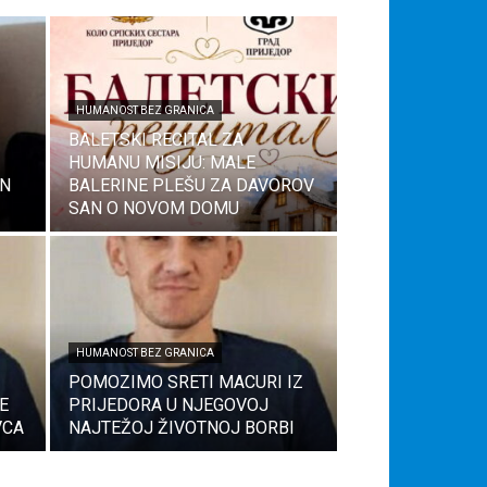
HUMANOST BEZ GRANICA
BALETSKI RECITAL ZA
HUMANU MISIJU: MALE
IN
BALERINE PLEŠU ZA DAVOROV
SAN O NOVOM DOMU
HUMANOST BEZ GRANICA
POMOZIMO SRETI MACURI IZ
E
PRIJEDORA U NJEGOVOJ
VCA
NAJTEŽOJ ŽIVOTNOJ BORBI