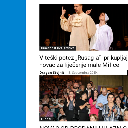
Humanost bez granica
Viteški potez „Rusag-a“- prikuplja
novac za liječenje male Milice
Dragan Stojnić
-
8. Septembra 2019.
Fudbal