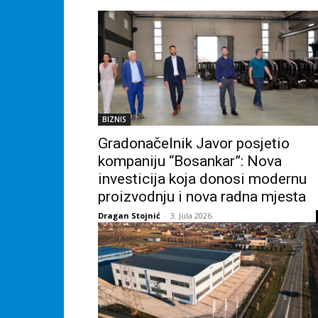
BIZNIS
Gradonačelnik Javor posjetio
kompaniju “Bosankar”: Nova
investicija koja donosi modernu
proizvodnju i nova radna mjesta
Dragan Stojnić
-
3. Jula 2026.