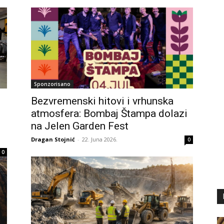
Sponzorisano
Bezvremenski hitovi i vrhunska
atmosfera: Bombaj Štampa dolazi
na Jelen Garden Fest
Dragan Stojnić
-
22. Juna 2026.
0
0