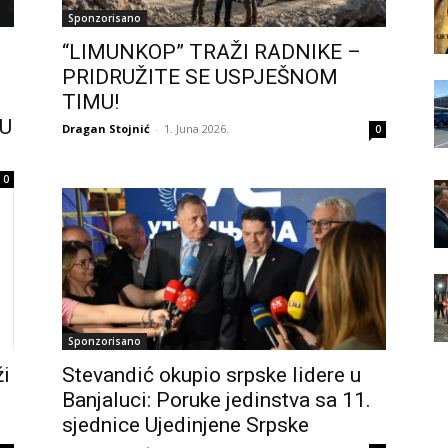
Sponzorisano
“LIMUNKOP” TRAŽI RADNIKE –
PRIDRUŽITE SE USPJEŠNOM
TIMU!
 U
Dragan Stojnić
-
1. Juna 2026.
0
0
Sponzorisano
ži
Stevandić okupio srpske lidere u
i
Banjaluci: Poruke jedinstva sa 11.
sjednice Ujedinjene Srpske