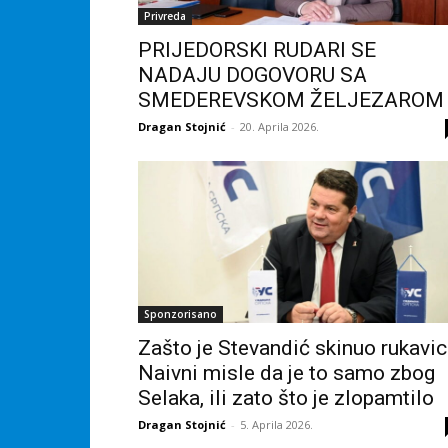
Privreda
PRIJEDORSKI RUDARI SE
NADAJU DOGOVORU SA
SMEDEREVSKOM ŽELJEZAROM
Dragan Stojnić
-
20. Aprila 2026.
Sponzorisano
Zašto je Stevandić skinuo rukavic
Naivni misle da je to samo zbog
Selaka, ili zato što je zlopamtilo
Dragan Stojnić
-
5. Aprila 2026.