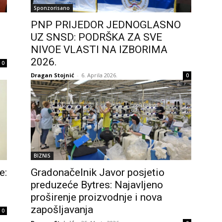
Sponzorisano
PNP PRIJEDOR JEDNOGLASNO
UZ SNSD: PODRŠKA ZA SVE
NIVOE VLASTI NA IZBORIMA
2026.
0
Dragan Stojnić
-
6. Aprila 2026.
0
BIZNIS
e:
Gradonačelnik Javor posjetio
preduzeće Bytres: Najavljeno
proširenje proizvodnje i nova
zapošljavanja
0