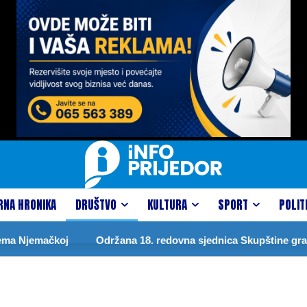
RNA HRONIKA
DRUŠTVO
KULTURA
SPORT
POLIT
ačkoj
Održana 18. redovna sjednica Skupštine grada
D