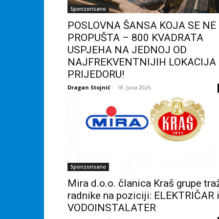
Sponzorisano
POSLOVNA ŠANSA KOJA SE NE
PROPUŠTA – 800 KVADRATA
USPJEHA NA JEDNOJ OD
NAJFREKVENTNIJIH LOKACIJA
PRIJEDORU!
Dragan Stojnić
-
18. Juna 2026.
Sponzorisano
Mira d.o.o. članica Kraš grupe tra
radnike na poziciji: ELEKTRIČAR 
VODOINSTALATER