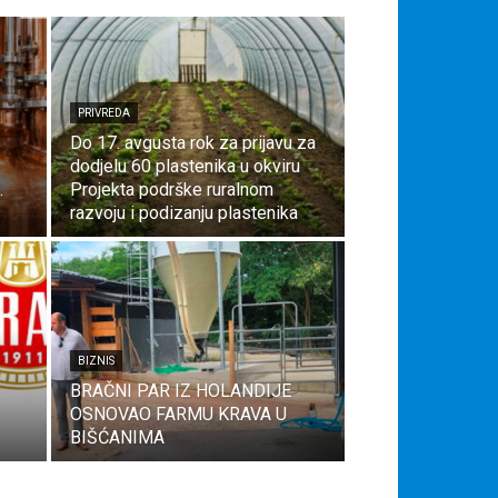
PRIVREDA
Do 17. avgusta rok za prijavu za
dodjelu 60 plastenika u okviru
.
Projekta podrške ruralnom
razvoju i podizanju plastenika
BIZNIS
BRAČNI PAR IZ HOLANDIJE
OSNOVAO FARMU KRAVA U
BIŠĆANIMA