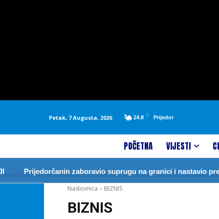
C
Petak, 7 Augusta, 2026
24.8
Prijedor
POČETNA
VIJESTI
C
ijedorčanin zaboravio suprugu na granici i nastavio prema Njem
Naslovnica
BIZNIS
BIZNIS