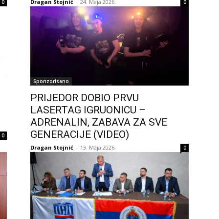
Dragan Stojnić
-
24. Maja 2026.
0
0
Sponzorisano
PRIJEDOR DOBIO PRVU
LASERTAG IGRUONICU –
ADRENALIN, ZABAVA ZA SVE
GENERACIJE (VIDEO)
0
Dragan Stojnić
-
13. Maja 2026.
0