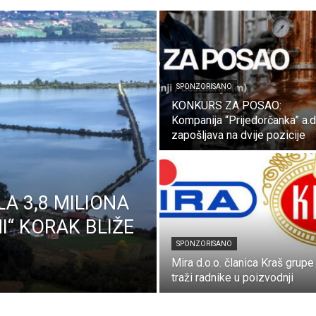
SPONZORISANO
KONKURS ZA POSAO:
Kompanija “Prijedorčanka” a.d
zapošljava na dvije pozicije
A 3,8 MILIONA
I“ KORAK BLIŽE
SPONZORISANO
Mira d.o.o. članica Kraš grupe
traži radnike u poizvodnji