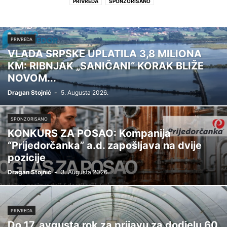
PRIVREDA
SPONZORISANO
PRIVREDA
VLADA SRPSKE UPLATILA 3,8 MILIONA
KM: RIBNJAK „SANIČANI“ KORAK BLIŽE
NOVOM...
Dragan Stojnić
-
5. Augusta 2026.
SPONZORISANO
KONKURS ZA POSAO: Kompanija
“Prijedorčanka” a.d. zapošljava na dvije
pozicije
Dragan Stojnić
-
3. Augusta 2026.
PRIVREDA
Do 17. avgusta rok za prijavu za dodjelu 60