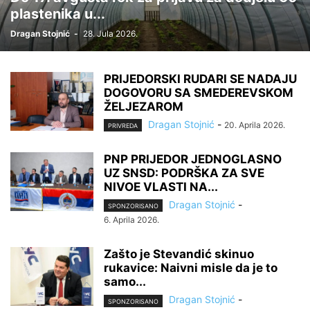
plastenika u...
Dragan Stojnić
-
28. Jula 2026.
PRIJEDORSKI RUDARI SE NADAJU
DOGOVORU SA SMEDEREVSKOM
ŽELJEZAROM
Dragan Stojnić
-
20. Aprila 2026.
PRIVREDA
PNP PRIJEDOR JEDNOGLASNO
UZ SNSD: PODRŠKA ZA SVE
NIVOE VLASTI NA...
Dragan Stojnić
-
SPONZORISANO
6. Aprila 2026.
Zašto je Stevandić skinuo
rukavice: Naivni misle da je to
samo...
Dragan Stojnić
-
SPONZORISANO