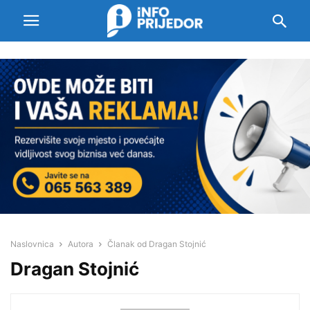
Naslovnica
Autora
Članak od Dragan Stojnić
Dragan Stojnić