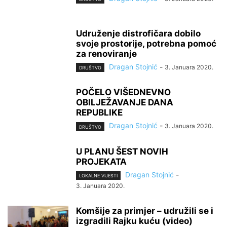
Udruženje distrofičara dobilo
svoje prostorije, potrebna pomoć
za renoviranje
Dragan Stojnić
-
3. Januara 2020.
DRUŠTVO
POČELO VIŠEDNEVNO
OBILJEŽAVANJE DANA
REPUBLIKE
Dragan Stojnić
-
3. Januara 2020.
DRUŠTVO
U PLANU ŠEST NOVIH
PROJEKATA
Dragan Stojnić
-
LOKALNE VIJESTI
3. Januara 2020.
Komšije za primjer – udružili se i
izgradili Rajku kuću (video)