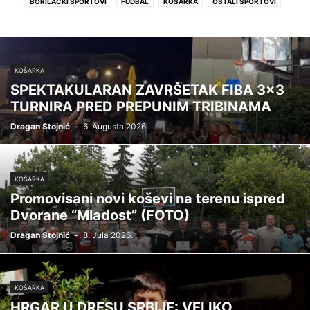
BORILAČKI SPORTOVI
FUDBAL
KOŠARKA
OSTALI SPORTOVI
RUKOMET
KOŠARKA
SPEKTAKULARAN ZAVRŠETAK FIBA 3×3
TURNIRA PRED PREPUNIM TRIBINAMA
Dragan Stojnić
-
6. Augusta 2026.
KOŠARKA
Promovisani novi koševi na terenu ispred
Dvorane “Mladost” (FOTO)
Dragan Stojnić
-
8. Jula 2026.
KOŠARKA
HRGAR U DRESU SRBIJE: VELIKO