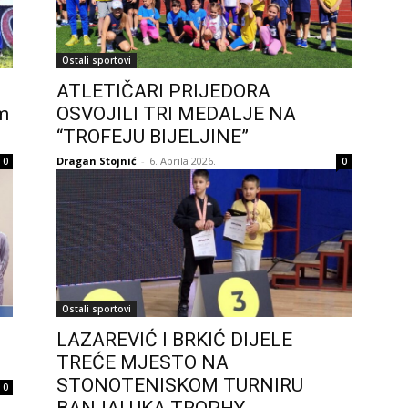
Ostali sportovi
ATLETIČARI PRIJEDORA
im
OSVOJILI TRI MEDALJE NA
“TROFEJU BIJELJINE”
Dragan Stojnić
-
6. Aprila 2026.
0
0
Ostali sportovi
LAZAREVIĆ I BRKIĆ DIJELE
TREĆE MJESTO NA
STONOTENISKOM TURNIRU
0