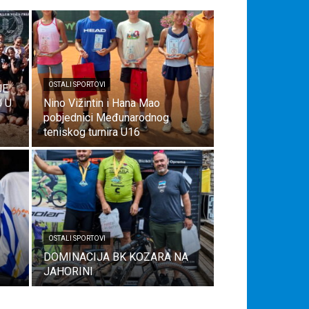
OSTALI SPORTOVI
JE
U U
Nino Vižintin i Hana Mao
pobjednici Međunarodnog
teniskog turnira U16
OSTALI SPORTOVI
DOMINACIJA BK KOZARA NA
JAHORINI