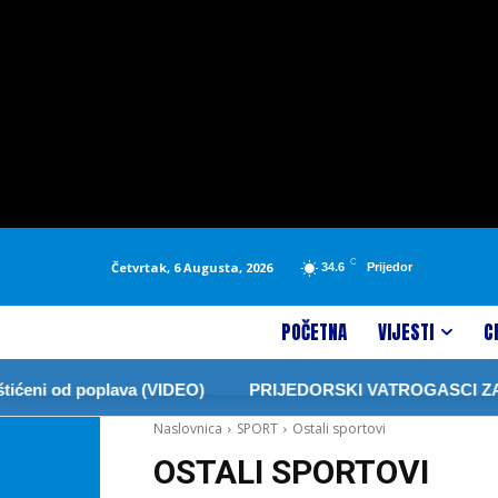
C
Četvrtak, 6 Augusta, 2026
34.6
Prijedor
POČETNA
VIJESTI
C
poplava (VIDEO)
PRIJEDORSKI VATROGASCI ZABRANILI P
Naslovnica
SPORT
Ostali sportovi
OSTALI SPORTOVI