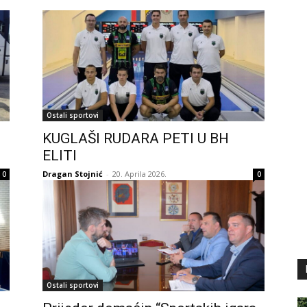
Ostali sportovi
KUGLAŠI RUDARA PETI U BH
ELITI
Dragan Stojnić
-
20. Aprila 2026.
0
0
Ostali sportovi