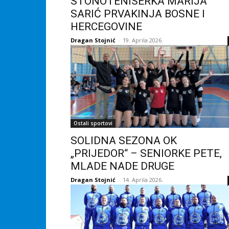
STONOTENISERKA MARIJA
SARIĆ PRVAKINJA BOSNE I
HERCEGOVINE
Dragan Stojnić
-
19. Aprila 2026.
Ostali sportovi
SOLIDNA SEZONA OK
„PRIJEDOR“ – SENIORKE PETE,
MLADE NADE DRUGE
Dragan Stojnić
-
14. Aprila 2026.