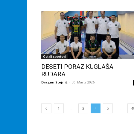
Ostali sportovi
DESETI PORAZ KUGLAŠA
RUDARA
Dragan Stojnić
-
30. Marta 2026.
...
...
1
3
4
5
4