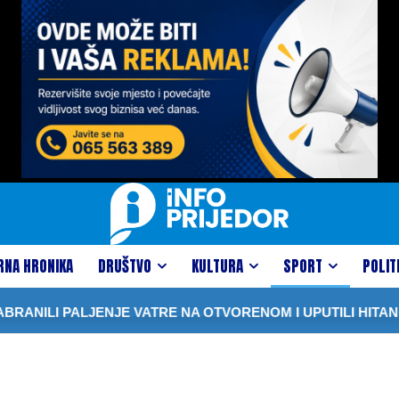
RNA HRONIKA
DRUŠTVO
KULTURA
SPORT
POLIT
ALJENJE VATRE NA OTVORENOM I UPUTILI HITAN APEL GR