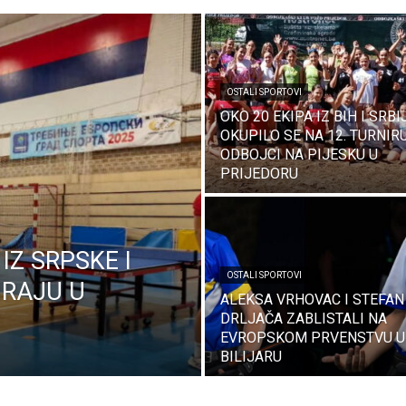
OSTALI SPORTOVI
OKO 20 EKIPA IZ BIH I SRBI
OKUPILO SE NA 12. TURNIR
ODBOJCI NA PIJESKU U
PRIJEDORU
IZ SRPSKE I
OSTALI SPORTOVI
IRAJU U
ALEKSA VRHOVAC I STEFAN
DRLJAČA ZABLISTALI NA
EVROPSKOM PRVENSTVU U
BILIJARU