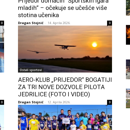
Prijedor domaćin “Sportskih igara
mladih” – očekuje se učešće više
stotina učenika
Dragan Stojnić
-
14. Aprila 2026.
0
0
Ostali sportovi
AERO-KLUB „PRIJEDOR“ BOGATIJI
ZA TRI NOVE DOZVOLE PILOTA
JEDRILICE (FOTO I VIDEO)
Dragan Stojnić
-
12. Aprila 2026.
0
0