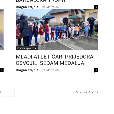
BANJALUKA TROPHY
Dragan Stojnić
-
30. Marta 2026.
0
Ostali sportovi
MLADI ATLETIČARI PRIJEDORA
OSVOJILI SEDAM MEDALJA
Dragan Stojnić
-
29. Marta 2026.
0
0
9
Stranica 4 of 49