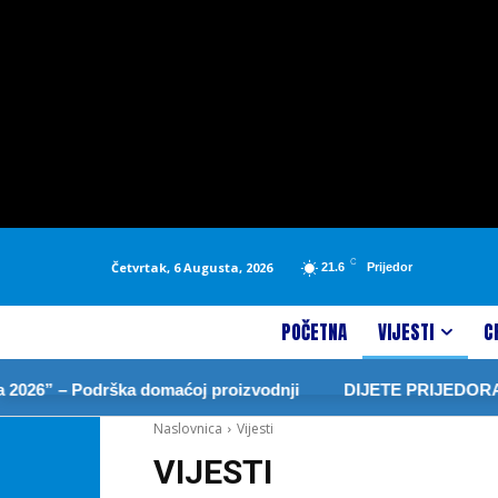
C
Četvrtak, 6 Augusta, 2026
21.6
Prijedor
POČETNA
VIJESTI
C
Podrška domaćoj proizvodnji
DIJETE PRIJEDORA NOVA GO
Naslovnica
Vijesti
VIJESTI