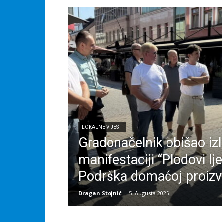
LOKALNE VIJESTI
Gradonačelnik obišao iz
manifestaciji “Plodovi lj
Podrška domaćoj proizv
Dragan Stojnić
-
5. Augusta 2026.