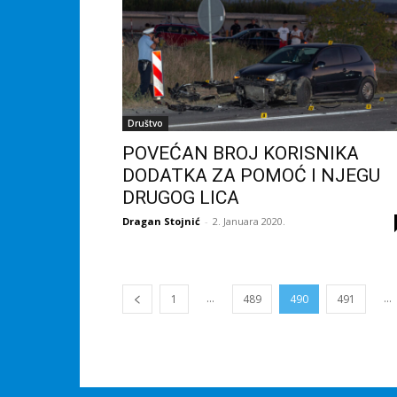
Društvo
POVEĆAN BROJ KORISNIKA
DODATKA ZA POMOĆ I NJEGU
DRUGOG LICA
Dragan Stojnić
-
2. Januara 2020.
...
...
1
489
490
491