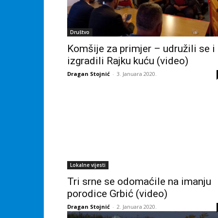
Društvo
Komšije za primjer – udružili se i
izgradili Rajku kuću (video)
Dragan Stojnić
-
3. Januara 2020.
Lokalne vijesti
Tri srne se odomaćile na imanju
porodice Grbić (video)
Dragan Stojnić
-
2. Januara 2020.