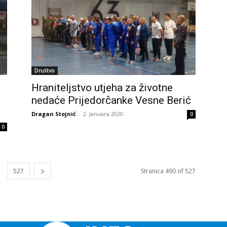
Društvo
Hraniteljstvo utjeha za životne
nedaće Prijedorčanke Vesne Berić
Dragan Stojnić
-
2. Januara 2020.
0
0
527
Stranica 490 of 527