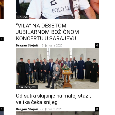
Društvo
“VILA” NA DESETOM
JUBILARNOM BOŽIĆNOM
KONCERTU U SARAJEVU
0
Dragan Stojnić
-
3. Januara 2020.
0
Lokalne vijesti
Od sutra skijanje na maloj stazi,
velika čeka snijeg
Dragan Stojnić
-
2. Januara 2020.
0
0