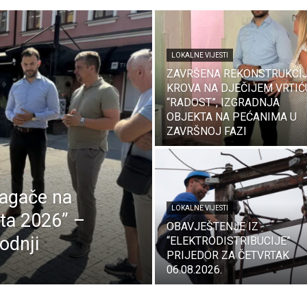
LOKALNE VIJESTI
ZAVRŠENA REKONSTRUKCI
KROVA NA DJEČIJEM VRTIĆ
“RADOST”, IZGRADNJA
OBJEKTA NA PEĆANIMA U
ZAVRŠNOJ FAZI
lagače na
LOKALNE VIJESTI
eta 2026” –
OBAVJEŠTENJE IZ
odnji
“ELEKTRODISTRIBUCIJE”
PRIJEDOR ZA ČETVRTAK
06.08.2026.