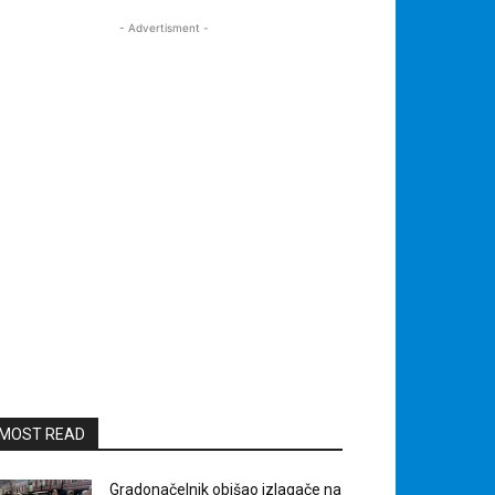
- Advertisment -
MOST READ
Gradonačelnik obišao izlagače na