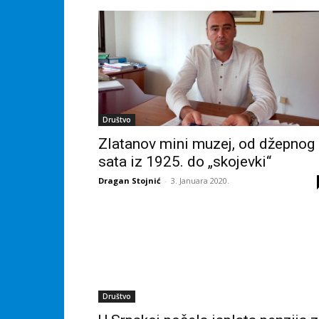
Društvo
Zlatanov mini muzej, od džepnog
sata iz 1925. do „skojevki“
Dragan Stojnić
-
3. Januara 2020.
Društvo