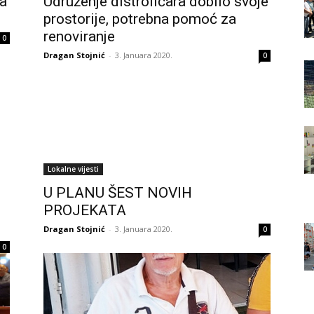
za
Udruženje distrofičara dobilo svoje
prostorije, potrebna pomoć za
renoviranje
0
Dragan Stojnić
-
3. Januara 2020.
0
Lokalne vijesti
U PLANU ŠEST NOVIH
PROJEKATA
Dragan Stojnić
-
3. Januara 2020.
0
0