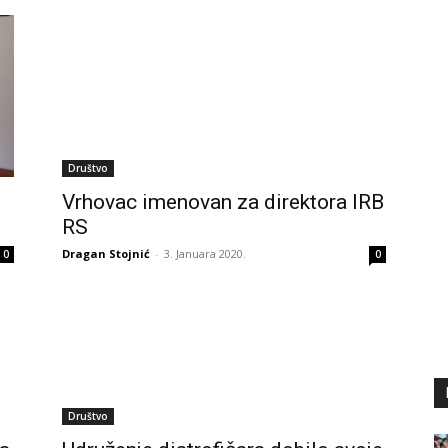
Društvo
Vrhovac imenovan za direktora IRB
RS
Dragan Stojnić
-
3. Januara 2020.
0
0
Društvo