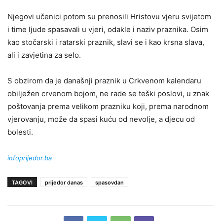
Njegovi učenici potom su prenosili Hristovu vjeru svijetom
i time ljude spasavali u vjeri, odakle i naziv praznika. Osim
kao stočarski i ratarski praznik, slavi se i kao krsna slava,
ali i zavjetina za selo.
S obzirom da je današnji praznik u Crkvenom kalendaru
obilježen crvenom bojom, ne rade se teški poslovi, u znak
poštovanja prema velikom prazniku koji, prema narodnom
vjerovanju, može da spasi kuću od nevolje, a djecu od
bolesti.
infoprijedor.ba
TAGOVI
prijedor danas
spasovdan