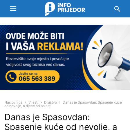
Naslovnica
Vijesti
Društvo
Danas je Spasovdan: Spasenje kuće
od nevolje, a djece od bolesti
Danas je Spasovdan:
Spasenje kuće od nevolje, a