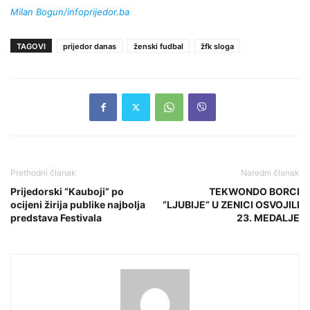
Milan Bogun/infoprijedor.ba
TAGOVI
prijedor danas
ženski fudbal
žfk sloga
Prethodni članak
Naredni članak
Prijedorski “Kauboji” po
TEKWONDO BORCI
ocijeni žirija publike najbolja
“LJUBIJE” U ZENICI OSVOJILI
predstava Festivala
23. MEDALJE