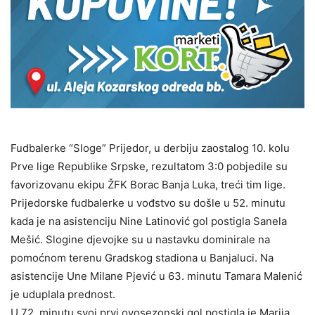
Fudbalerke “Sloge” Prijedor, u derbiju zaostalog 10. kolu
Prve lige Republike Srpske, rezultatom 3:0 pobjedile su
favorizovanu ekipu ŽFK Borac Banja Luka, treći tim lige.
Prijedorske fudbalerke u vođstvo su došle u 52. minutu
kada je na asistenciju Nine Latinović gol postigla Sanela
Mešić. Slogine djevojke su u nastavku dominirale na
pomoćnom terenu Gradskog stadiona u Banjaluci. Na
asistencije Une Milane Pjević u 63. minutu Tamara Malenić
je uduplala prednost.
U 72. minutu svoj prvi ovosezonski gol postigla je Marija