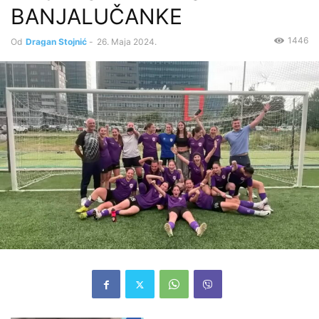
BANJALUČANKE
1446
Od
Dragan Stojnić
-
26. Maja 2024.