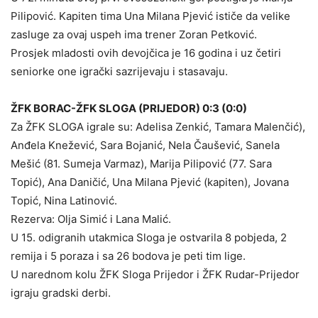
Pilipović. Kapiten tima Una Milana Pjević ističe da velike
zasluge za ovaj uspeh ima trener Zoran Petković.
Prosjek mladosti ovih devojčica je 16 godina i uz četiri
seniorke one igrački sazrijevaju i stasavaju.
ŽFK BORAC-ŽFK SLOGA (PRIJEDOR) 0:3 (0:0)
Za ŽFK SLOGA igrale su: Adelisa Zenkić, Tamara Malenčić),
Anđela Knežević, Sara Bojanić, Nela Čaušević, Sanela
Mešić (81. Sumeja Varmaz), Marija Pilipović (77. Sara
Topić), Ana Daničić, Una Milana Pjević (kapiten), Jovana
Topić, Nina Latinović.
Rezerva: Olja Simić i Lana Malić.
U 15. odigranih utakmica Sloga je ostvarila 8 pobjeda, 2
remija i 5 poraza i sa 26 bodova je peti tim lige.
U narednom kolu ŽFK Sloga Prijedor i ŽFK Rudar-Prijedor
igraju gradski derbi.