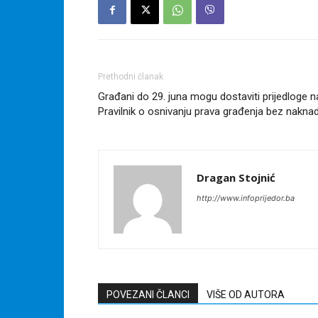
Prethodni članak
Građani do 29. juna mogu dostaviti prijedloge n
Pravilnik o osnivanju prava građenja bez nakna
Dragan Stojnić
http://www.infoprijedor.ba
POVEZANI ČLANCI
VIŠE OD AUTORA