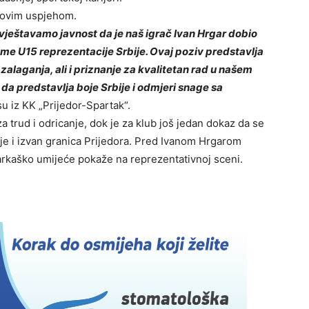
o ovim uspjehom.
ještavamo javnost da je naš igrač Ivan Hrgar dobio
me U15 reprezentacije Srbije. Ovaj poziv predstavlja
alaganja, ali i priznanje za kvalitetan rad u našem
 da predstavlja boje Srbije i odmjeri snage sa
su iz KK „Prijedor-Spartak“.
 trud i odricanje, dok je za klub još jedan dokaz da se
je i izvan granica Prijedora. Pred Ivanom Hrgarom
šarkaško umijeće pokaže na reprezentativnoj sceni.