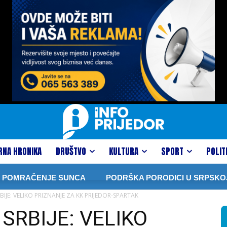
RNA HRONIKA
DRUŠTVO
KULTURA
SPORT
POLIT
RAČENJE SUNCA
PODRŠKA PORODICI U SRPSKOJ: VIŠE
IJE: VELIKO PRIZNANJE ZA KK PRIJEDOR-SPARTAK
SRBIJE: VELIKO