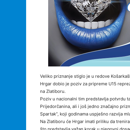
Veliko priznanje stiglo je u redove Košarkaš
Hrgar dobio je poziv za pripreme U15 repreze
na Zlatiboru.
Poziv u nacionalni tim predstavlja potvrdu 
Prijedorčanina, ali i još jedno značajno prizn
Spartak“, koji godinama uspješno razvija m
Na Zlatiboru će Hrgar imati priliku da trenira
što predstavlja važan korak u njegovoj dosad