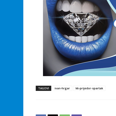
TAGOVI
ivan-hrgar
kk-prijedor-spartak