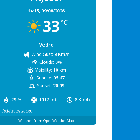
14:15,
09/08/2026
33
°C
Vedro
Wind Gust:
9 Km/h
Clouds:
0%
Visibility:
10 km
Sunrise:
05:47
Sunset:
20:09
29 %
1017 mb
8 Km/h
Detailed weather
Weather from OpenWeatherMap