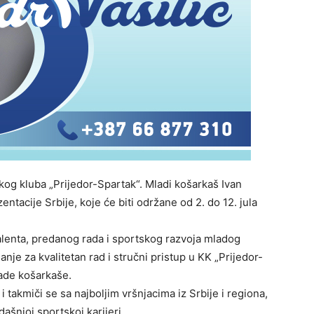
kog kluba „Prijedor-Spartak“. Mladi košarkaš Ivan
ntacije Srbije, koje će biti održane od 2. do 12. jula
talenta, predanog rada i sportskog razvoja mladog
anje za kvalitetan rad i stručni pristup u KK „Prijedor-
lade košarkaše.
 i takmiči se sa najboljim vršnjacima iz Srbije i regiona,
ašnjoj sportskoj karijeri.