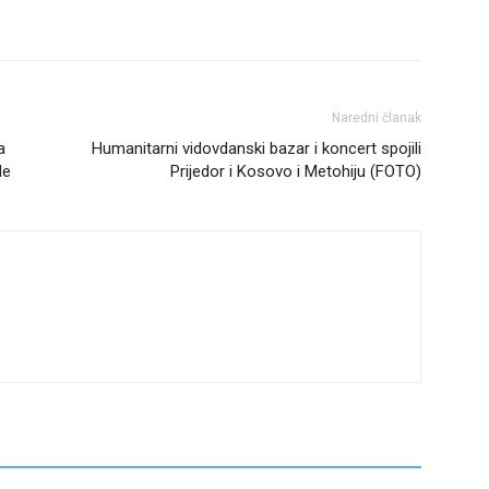
Naredni članak
a
Humanitarni vidovdanski bazar i koncert spojili
de
Prijedor i Kosovo i Metohiju (FOTO)