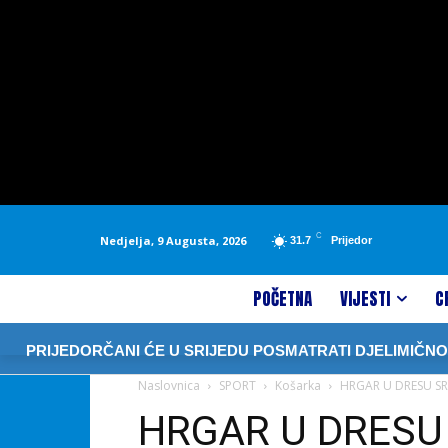
C
Nedjelja, 9 Augusta, 2026
31.7
Prijedor
POČETNA
VIJESTI
C
IJEDORČANI ĆE U SRIJEDU POSMATRATI DJELIMIČNO POM
Naslovnica
SPORT
Košarka
HRGAR U DRESU SRB
HRGAR U DRESU 