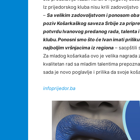
Iz prijedorskog kluba nisu krili zadovoljstv
–
Sa velikim zadovoljstvom i ponosom obav
poziv Košarkaškog saveza Srbije za pripre
potvrdu Ivanovog predanog rada, talenta i z
klubu. Ponosni smo što će Ivan imati priliku
najboljim vršnjacima iz regiona
– saopštili 
Za mladog košarkaša ovo je velika nagrada za
kvalitetan rad sa mladim talentima prepozna
sada je novo poglavlje i prilika da svoje ko
infoprijedor.ba