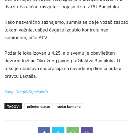
dva stuba ulične rasvjete – pojasnili su iz PU Banjaluka.
Kako nezvanično saznajemo, sumnja se da je vozač zaspao
tokom vožnje, usljed čega je izgubio kontrolu nad
kamionom, piše ATV.
Požar je lokalizovan u 4.25, a o svemu je obaviješten
dežurni tužilac Okružnog javnog tužilaštva Banjaluka. U
toku je obustava saobraćaja na navedenoj dionici puta u
pravcu Laktaša.
Sanja Dragić/Srpskainfo
TAGOVI
prijedor danas
sudar kamiona