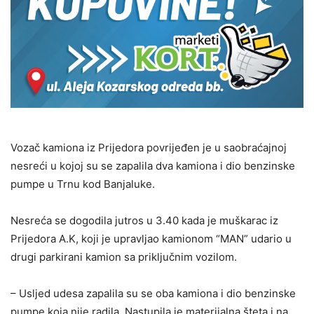
Vozač kamiona iz Prijedora povrijeđen je u saobraćajnoj
nesreći u kojoj su se zapalila dva kamiona i dio benzinske
pumpe u Trnu kod Banjaluke.
Nesreća se dogodila jutros u 3.40 kada je muškarac iz
Prijedora A.K, koji je upravljao kamionom “MAN” udario u
drugi parkirani kamion sa priključnim vozilom.
– Usljed udesa zapalila su se oba kamiona i dio benzinske
pumpe koja nije radila. Nastupila je materijalna šteta i na