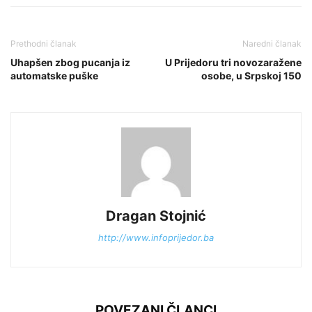
Prethodni članak
Naredni članak
Uhapšen zbog pucanja iz
U Prijedoru tri novozaražene
automatske puške
osobe, u Srpskoj 150
Dragan Stojnić
http://www.infoprijedor.ba
POVEZANI ČLANCI