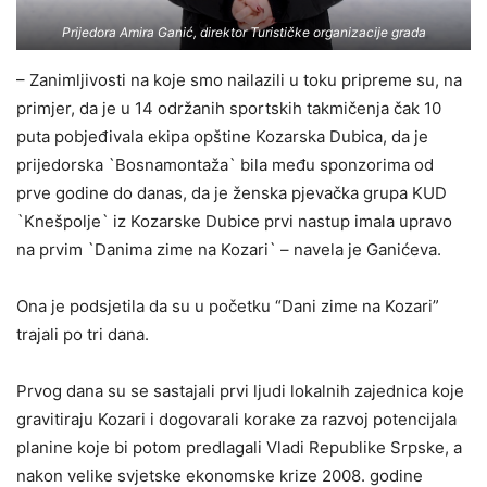
Prijedora Amira Ganić, direktor Turističke organizacije grada
– Zanimljivosti na koje smo nailazili u toku pripreme su, na
primjer, da je u 14 održanih sportskih takmičenja čak 10
puta pobjeđivala ekipa opštine Kozarska Dubica, da je
prijedorska `Bosnamontaža` bila među sponzorima od
prve godine do danas, da je ženska pjevačka grupa KUD
`Knešpolje` iz Kozarske Dubice prvi nastup imala upravo
na prvim `Danima zime na Kozari` – navela je Ganićeva.
Ona je podsjetila da su u početku “Dani zime na Kozari”
trajali po tri dana.
Prvog dana su se sastajali prvi ljudi lokalnih zajednica koje
gravitiraju Kozari i dogovarali korake za razvoj potencijala
planine koje bi potom predlagali Vladi Republike Srpske, a
nakon velike svjetske ekonomske krize 2008. godine