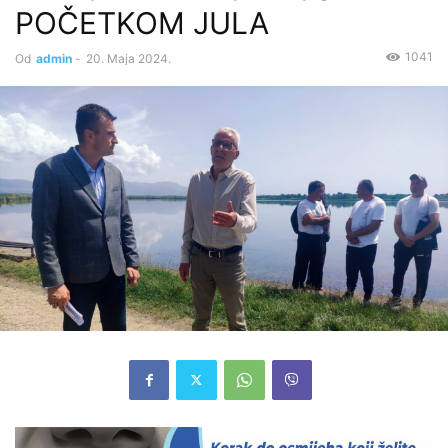
POČETKOM JULA
1041
Od
admin
-
20. Maja 2024.