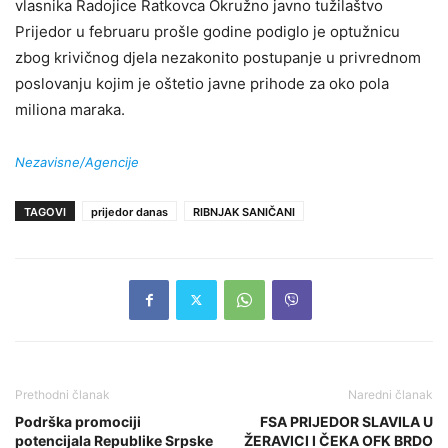
vlasnika Radojice Ratkovca Okružno javno tužilaštvo
Prijedor u februaru prošle godine podiglo je optužnicu
zbog krivičnog djela nezakonito postupanje u privrednom
poslovanju kojim je oštetio javne prihode za oko pola
miliona maraka.
Nezavisne/Agencije
TAGOVI
prijedor danas
RIBNJAK SANIČANI
Prethodni članak
Naredni članak
Podrška promociji
FSA PRIJEDOR SLAVILA U
potencijala Republike Srpske
ŽERAVICI I ČEKA OFK BRDO