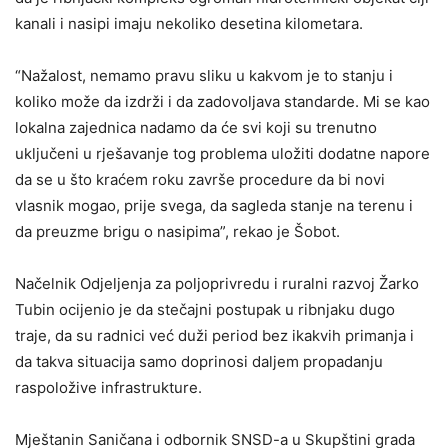
kanali i nasipi imaju nekoliko desetina kilometara.
“Nažalost, nemamo pravu sliku u kakvom je to stanju i
koliko može da izdrži i da zadovoljava standarde. Mi se kao
lokalna zajednica nadamo da će svi koji su trenutno
uključeni u rješavanje tog problema uložiti dodatne napore
da se u što kraćem roku završe procedure da bi novi
vlasnik mogao, prije svega, da sagleda stanje na terenu i
da preuzme brigu o nasipima”, rekao je Šobot.
Načelnik Odjeljenja za poljoprivredu i ruralni razvoj Žarko
Tubin ocijenio je da stečajni postupak u ribnjaku dugo
traje, da su radnici već duži period bez ikakvih primanja i
da takva situacija samo doprinosi daljem propadanju
raspoložive infrastrukture.
Mještanin Saničana i odbornik SNSD-a u Skupštini grada