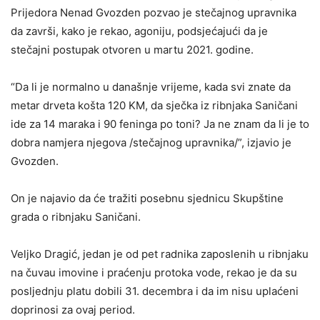
Prijedora Nenad Gvozden pozvao je stečajnog upravnika
da završi, kako je rekao, agoniju, podsjećajući da je
stečajni postupak otvoren u martu 2021. godine.
“Da li je normalno u današnje vrijeme, kada svi znate da
metar drveta košta 120 KM, da sječka iz ribnjaka Saničani
ide za 14 maraka i 90 feninga po toni? Ja ne znam da li je to
dobra namjera njegova /stečajnog upravnika/”, izjavio je
Gvozden.
On je najavio da će tražiti posebnu sjednicu Skupštine
grada o ribnjaku Saničani.
Veljko Dragić, jedan je od pet radnika zaposlenih u ribnjaku
na čuvau imovine i praćenju protoka vode, rekao je da su
posljednju platu dobili 31. decembra i da im nisu uplaćeni
doprinosi za ovaj period.