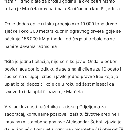
“Izmirili smo plate za prošlu godinu, a ove četiri nismo”,
rekao je Marčeta novinarima u Saničanima kod Prijedora.
On je dodao da je u toku prodaja oko 10.000 tona drvne
sječke i oko 300 metara kubnih ogrevnog drveta, gdje se
očekuje 156.000 KM prihoda i od čega bi trebalo da se
namire davanja radnicima.
“Bila je jedna licitacija, nije se niko javio. Onda je odbor
povjerilaca donio odluku da se smanji cijena za 10 odsto i
sad se na drugoj licitaciji javilo jedno pravno lice koje je
uplatilo taj depozit i koje će u roku od šest mjeseci da
izveze to i da uplati”, naveo je Marčeta.
Vršilac dužnosti načelnika gradskog Odjeljenja za
saobraćaj, komunalne poslove i zaštitu životne sredine i
imovinsko-stambene poslove Aleksandar Šobot izjavio je
da je ribnjački kompleks ogroman hidrotehnički objekat čiji