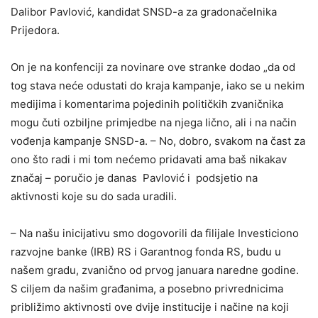
Dalibor Pavlović, kandidat SNSD-a za gradonačelnika
Prijedora.
On je na konfenciji za novinare ove stranke dodao „da od
tog stava neće odustati do kraja kampanje, iako se u nekim
medijima i komentarima pojedinih političkih zvaničnika
mogu čuti ozbiljne primjedbe na njega lično, ali i na način
vođenja kampanje SNSD-a. – No, dobro, svakom na čast za
ono što radi i mi tom nećemo pridavati ama baš nikakav
značaj – poručio je danas Pavlović i podsjetio na
aktivnosti koje su do sada uradili.
– Na našu inicijativu smo dogovorili da filijale Investiciono
razvojne banke (IRB) RS i Garantnog fonda RS, budu u
našem gradu, zvanično od prvog januara naredne godine.
S ciljem da našim građanima, a posebno privrednicima
približimo aktivnosti ove dvije institucije i načine na koji