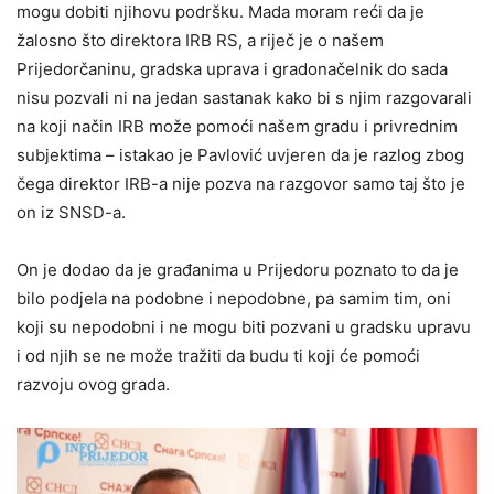
mogu dobiti njihovu podršku. Mada moram reći da je
žalosno što direktora IRB RS, a riječ je o našem
Prijedorčaninu, gradska uprava i gradonačelnik do sada
nisu pozvali ni na jedan sastanak kako bi s njim razgovarali
na koji način IRB može pomoći našem gradu i privrednim
subjektima – istakao je Pavlović uvjeren da je razlog zbog
čega direktor IRB-a nije pozva na razgovor samo taj što je
on iz SNSD-a.
On je dodao da je građanima u Prijedoru poznato to da je
bilo podjela na podobne i nepodobne, pa samim tim, oni
koji su nepodobni i ne mogu biti pozvani u gradsku upravu
i od njih se ne može tražiti da budu ti koji će pomoći
razvoju ovog grada.