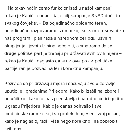
– Na takav način ćemo funkcionisati u našoj kampanji –
rekao je Kabić i dodao „da je cilj kampanje SNSD doći do
svakog čovjeka“. – Da pojedinačno obiđemo teren,
pojedinačno razgovaramo s onim koji su zainteresovani za
naš program i plan rada u narednom periodu. Javnih
okupljanja i javnih tribina neće biti, a smatramo da se i
druge politike partije trebaju pridržavati svih ovih mjera –
rekao je Kabić i naglasio da je uz ovaj poziv, političke
partije ranije pozvao na fer i korektnu kampanju.
Poziv da se pridržavaju mjera i sačuvaju svoje zdravlje
uputio je i građanima Prijedora. Kako bi izašli na izbore i
odlučili ko i kako će nas predstavljati naredne četiri godine
u gradu Prijedoru. Kabić je danas pohvalio i sve
medicinske radnike koji su proteklih mjeseci svoj posao,
kako je naglasio, radili više nego korektno i na dobrobit
svih nas.