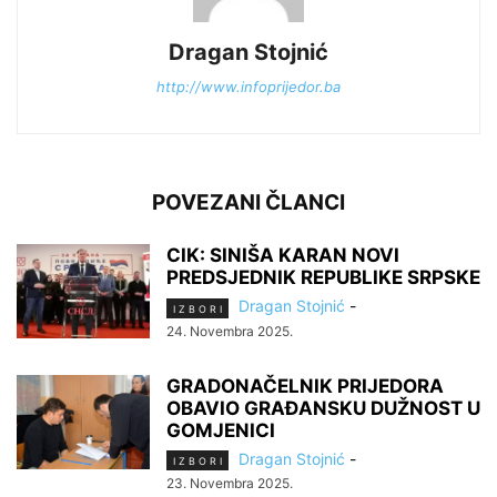
Dragan Stojnić
http://www.infoprijedor.ba
POVEZANI ČLANCI
CIK: SINIŠA KARAN NOVI
PREDSJEDNIK REPUBLIKE SRPSKE
Dragan Stojnić
-
I Z B O R I
24. Novembra 2025.
GRADONAČELNIK PRIJEDORA
OBAVIO GRAĐANSKU DUŽNOST U
GOMJENICI
Dragan Stojnić
-
I Z B O R I
23. Novembra 2025.