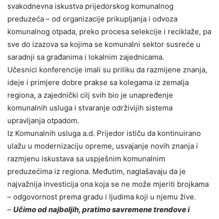
svakodnevna iskustva prijedorskog komunalnog
preduzeća – od organizacije prikupljanja i odvoza
komunalnog otpada, preko procesa selekcije i reciklaže, pa
sve do izazova sa kojima se komunalni sektor susreće u
saradnji sa građanima i lokalnim zajednicama.
Učesnici konferencije imali su priliku da razmijene znanja,
ideje i primjere dobre prakse sa kolegama iz zemalja
regiona, a zajednički cilj svih bio je unapređenje
komunalnih usluga i stvaranje održivijih sistema
upravljanja otpadom.
Iz Komunalnih usluga a.d. Prijedor ističu da kontinuirano
ulažu u modernizaciju opreme, usvajanje novih znanja i
razmjenu iskustava sa uspješnim komunalnim
preduzećima iz regiona. Međutim, naglašavaju da je
najvažnija investicija ona koja se ne može mjeriti brojkama
– odgovornost prema gradu i ljudima koji u njemu žive.
–
Učimo od najboljih, pratimo savremene trendove i