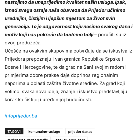
nastojimo da unaprijedimo kvalitet naših usluga. Ipak,
iznad svega ostaje naša obaveza da Prijedor učinimo
urednijim, čistijim i ljepšim mjestom za život svih
generacija. To je odgovornost koju nosimo svakog dana i
motiv koji nas pokreće da budemo bolji
– poručili su iz
ovog preduzeća.
Učešće na ovakvim skupovima potvrđuje da se iskustva iz
Prijedora prepoznaju i van granica Republike Srpske i
Bosne i Hercegovine, te da grad na Sani svojim radom i
primjerima dobre prakse daje doprinos regionalnim
naporima u oblasti zaštite životne sredine. Za grad koji
volimo, svaka nova ideja, znanje i iskustvo predstavljaju
korak ka čistijoj i uređenijoj budućnosti.
infoprijedor.ba
TAGOVI
komunalne-usluge
prijedor danas
regionalna-konferencija
zabljak-crna-gora