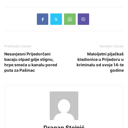
Prethodni članak
Naredni članak
Nesavjesni Prijedorčani
Maloljetni pljačkaš
bacaju otpad gdje stignu,
kladionice u Prijedoru u
hrpe smeća u kanalu pored
kriminalu od svoje 14-te
puta za Pašinac
godine
Dragan Stojnić