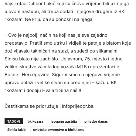
Vajs i otac Dalibor Lukić koji su čitavo vrijeme bili uz njega
u ovom nastupu, ali treba dodati i njegove drugare iz BK
“Kozara”. Ne kriju da su ponosni na njega.
– Ovo je najbolji način na koji nas je sve zajedno
predstavio. Pratili smo utrku i vidjeli te patnje s blatom koje
doživljavaju takmičari na stazi, a sudeći po slikama ni
Sinišu blato nije zaobišlo. Uglavnom, 75. mjesto i jedno
veliko iskustvo za mladog vozača MTB reprezentacije
Bosne i Hercegovine. Sigurni smo da njegovo vrijeme
upravo dolazi i velike stvari su pred njim – kažu u BK
“Kozara” i dodaju Hvala ti Sina naš!!!
Čestitkama se pridružuje i Infoprijedor.ba.
TAGOVI
bk kozara
leogang austrija
prijedor danas
Siniša lukić
svjetsko prvenstvo u biciklizmu