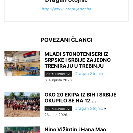
http://www.infoprijedor.ba
POVEZANI ČLANCI
MLADI STONOTENISERI IZ
SRPSKE I SRBIJE ZAJEDNO
TRENIRAJU U TREBINJU
Dragan Stojnić
-
OSTALI SPORTOVI
6. Augusta 2026.
OKO 20 EKIPA IZ BIH I SRBIJE
OKUPILO SE NA 12....
Dragan Stojnić
-
OSTALI SPORTOVI
26. Jula 2026.
Nino Vižintin i Hana Mao