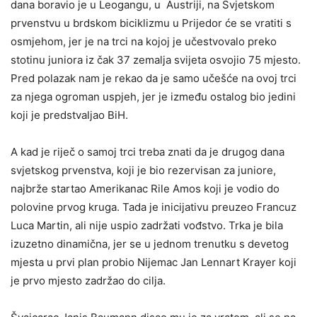
dana boravio je u Leogangu, u Austriji, na Svjetskom
prvenstvu u brdskom biciklizmu u Prijedor će se vratiti s
osmjehom, jer je na trci na kojoj je učestvovalo preko
stotinu juniora iz čak 37 zemalja svijeta osvojio 75 mjesto.
Pred polazak nam je rekao da je samo učešće na ovoj trci
za njega ogroman uspjeh, jer je između ostalog bio jedini
koji je predstvaljao BiH.
A kad je riječ o samoj trci treba znati da je drugog dana
svjetskog prvenstva, koji je bio rezervisan za juniore,
najbrže startao Amerikanac Rile Amos koji je vodio do
polovine prvog kruga. Tada je inicijativu preuzeo Francuz
Luca Martin, ali nije uspio zadržati vođstvo. Trka je bila
izuzetno dinamična, jer se u jednom trenutku s devetog
mjesta u prvi plan probio Nijemac Jan Lennart Krayer koji
je prvo mjesto zadržao do cilja.