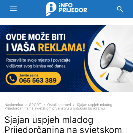
Naslovnica
SPORT
Ostali sportovi
Sjajan uspjeh mladog
Prijedorčanina na svjetskom prvenstvu u brdskom biciklizmu
Sjajan uspjeh mladog
Prijedorčanina na svjetskom