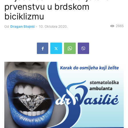
prvenstvu u brdskom
biciklizmu
2665
Od
Dragan Stojnić
-
10. Oktobra 2020.