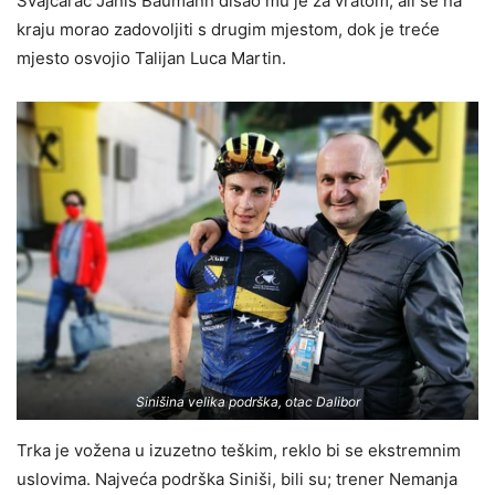
Švajcarac Janis Baumann disao mu je za vratom, ali se na
kraju morao zadovoljiti s drugim mjestom, dok je treće
mjesto osvojio Talijan Luca Martin.
Sinišina velika podrška, otac Dalibor
Trka je vožena u izuzetno teškim, reklo bi se ekstremnim
uslovima. Najveća podrška Siniši, bili su; trener Nemanja