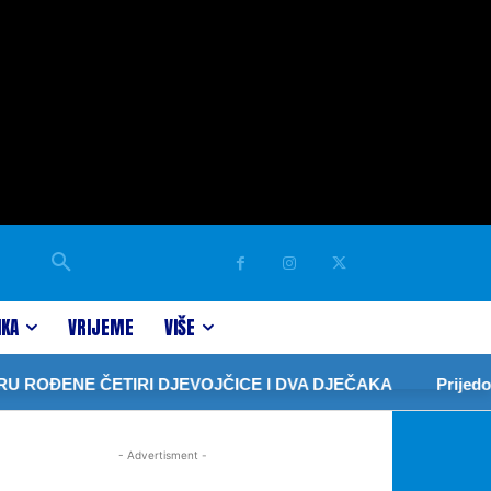
IKA
VRIJEME
VIŠE
 ROĐENE ČETIRI DJEVOJČICE I DVA DJEČAKA
Prijedorč
- Advertisment -