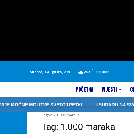
C
Subota, 8 Augusta, 2026
25.3
Prijedor
POČETNA
VIJESTI
C
IJE MOĆNE MOLITVE SVETOJ PETKI
U SUDARU NA SVAL
Tagovi
1.000 maraka
Tag:
1.000 maraka