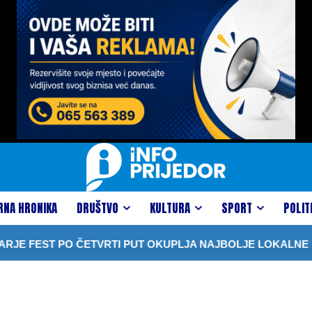
RNA HRONIKA
DRUŠTVO
KULTURA
SPORT
POLIT
E FEST PO ČETVRTI PUT OKUPLJA NAJBOLJE LOKALNE P