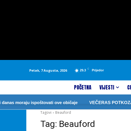
C
Petak, 7 Augusta, 2026
29.3
Prijedor
POČETNA
VIJESTI
C
nas moraju ispoštovati ove običaje
VEČERAS POTKOZARJ
Tagovi
Beauford
Tag:
Beauford