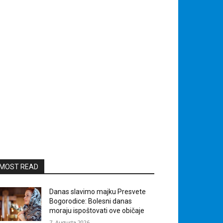
MOST READ
Danas slavimo majku Presvete
Bogorodice: Bolesni danas
moraju ispoštovati ove običaje
7. Augusta 2026.