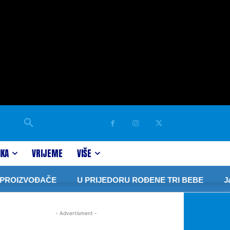
IKA
VRIJEME
VIŠE
ROIZVOĐAČE
U PRIJEDORU ROĐENE TRI BEBE
Javo
- Advertisment -