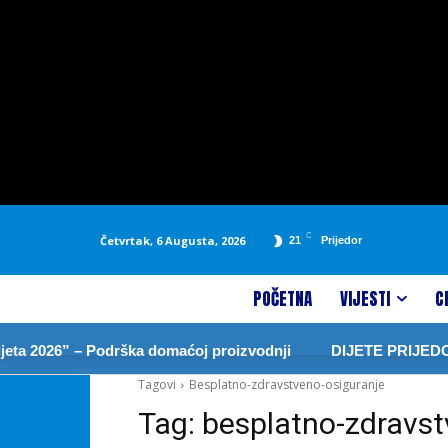
C
Četvrtak, 6 Augusta, 2026
21
Prijedor
POČETNA
VIJESTI
C
ta 2026” – Podrška domaćoj proizvodnji
DIJETE PRIJEDOR
Tagovi
Besplatno-zdravstveno-osiguranje
Tag:
besplatno-zdravst