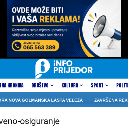
RNA HRONIKA
DRUŠTVO
KULTURA
SPORT
POLIT
A NOVA GOLMANSKA LASTA VELEŽA
ZAVRŠENA REKONS
veno-osiguranje