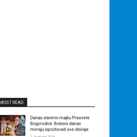
MOST READ
Danas slavimo majku Presvete
Bogorodice: Bolesni danas
moraju ispoštovati ove običaje
7. Augusta 2026.