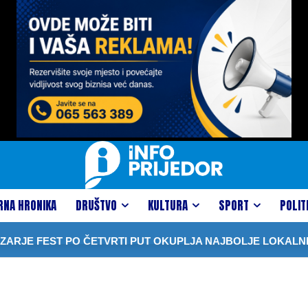
RNA HRONIKA
DRUŠTVO
KULTURA
SPORT
POLIT
JE FEST PO ČETVRTI PUT OKUPLJA NAJBOLJE LOKALNE 