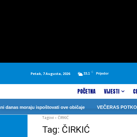
C
Petak, 7 Augusta, 2026
33.1
Prijedor
POČETNA
VIJESTI
C
anas moraju ispoštovati ove običaje
VEČERAS POTKOZAR
Tagovi
ČIRKIĆ
Tag:
ČIRKIĆ