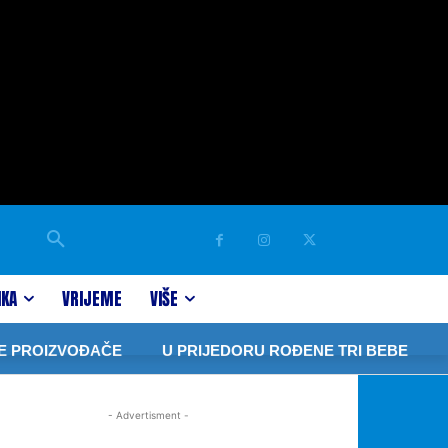
IKA
VRIJEME
VIŠE
PROIZVOĐAČE
U PRIJEDORU ROĐENE TRI BEBE
Ja
- Advertisment -