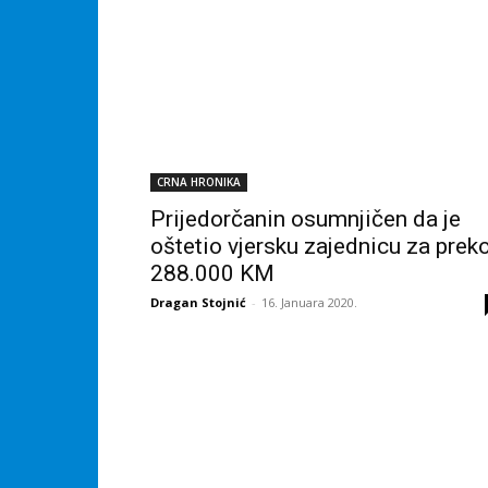
CRNA HRONIKA
Prijedorčanin osumnjičen da je
oštetio vjersku zajednicu za prek
288.000 KM
Dragan Stojnić
-
16. Januara 2020.