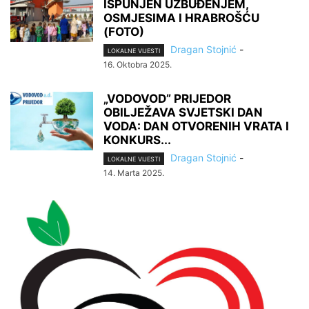
ISPUNJEN UZBUĐENJEM,
OSMJESIMA I HRABROŠĆU
(FOTO)
Dragan Stojnić
-
LOKALNE VIJESTI
16. Oktobra 2025.
„VODOVOD” PRIJEDOR
OBILJEŽAVA SVJETSKI DAN
VODA: DAN OTVORENIH VRATA I
KONKURS...
Dragan Stojnić
-
LOKALNE VIJESTI
14. Marta 2025.