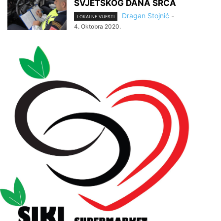
SVJETSKOG DANA SRCA
Dragan Stojnić
-
LOKALNE VIJESTI
4. Oktobra 2020.