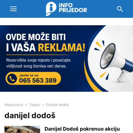
Naslovnica
Tagovi
Danijel dodoš
danijel dodoš
Danijel Dodoš pokrenuo akciju