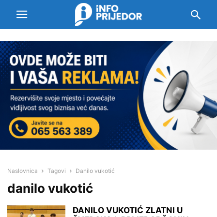
Naslovnica
Tagovi
Danilo vukotić
danilo vukotić
DANILO VUKOTIĆ ZLATNI U