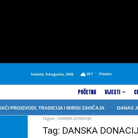
C
Subota, 8 Augusta, 2026
29.7
Prijedor
POČETNA
VIJESTI
C
PROIZVODI, TRADICIJA I MIRISI ZAVIČAJA
DANAS JE 
Tagovi
DANSKA DONACIJA
Tag:
DANSKA DONACI