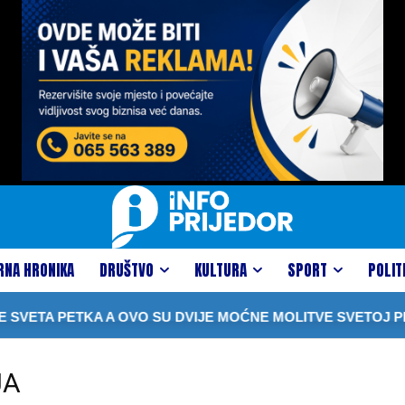
RNA HRONIKA
DRUŠTVO
KULTURA
SPORT
POLIT
SVETA PETKA A OVO SU DVIJE MOĆNE MOLITVE SVETOJ PET
JA