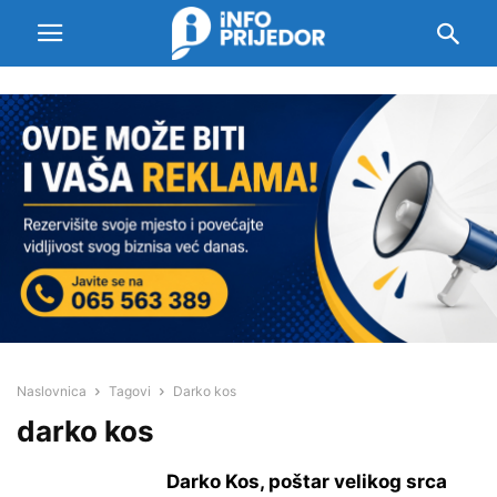
Naslovnica
Tagovi
Darko kos
darko kos
Darko Kos, poštar velikog srca