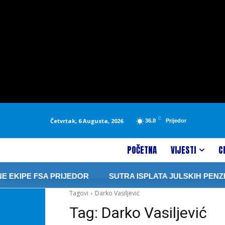
C
Četvrtak, 6 Augusta, 2026
36.8
Prijedor
POČETNA
VIJESTI
C
EKIPE FSA PRIJEDOR
SUTRA ISPLATA JULSKIH PENZIJ
Tagovi
Darko Vasiljević
Tag:
Darko Vasiljević