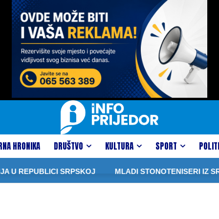
RNA HRONIKA
DRUŠTVO
KULTURA
SPORT
POLIT
A U REPUBLICI SRPSKOJ
MLADI STONOTENISERI IZ SRP