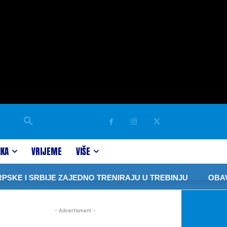
IKA
VRIJEME
VIŠE
SKE I SRBIJE ZAJEDNO TRENIRAJU U TREBINJU
OBAVJE
- Advertisment -