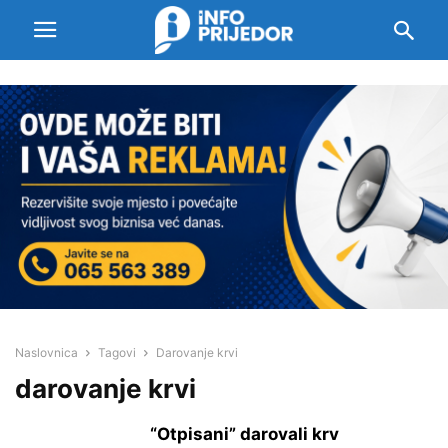
Naslovnica
Tagovi
Darovanje krvi
darovanje krvi
“Otpisani” darovali krv