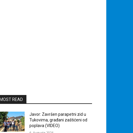
MOST READ
Javor: Završen parapetni zid u
Tukovima, građani zaštićeni od
poplava (VIDEO)
6. Augusta 2026.