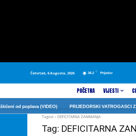
C
Četvrtak, 6 Augusta, 2026
38.2
Prijedor
POČETNA
VIJESTI
C
ićeni od poplava (VIDEO)
PRIJEDORSKI VATROGASCI ZAB
Tagovi
DEFICITARNA ZANIMANJA
Tag:
DEFICITARNA ZA