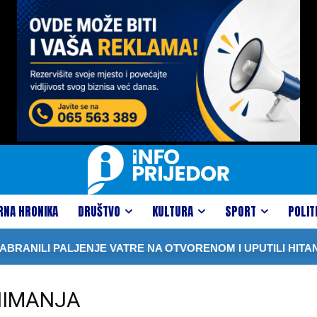
RNA HRONIKA
DRUŠTVO
KULTURA
SPORT
POLIT
RANILI PALJENJE VATRE NA OTVORENOM I UPUTILI HITAN
NIMANJA