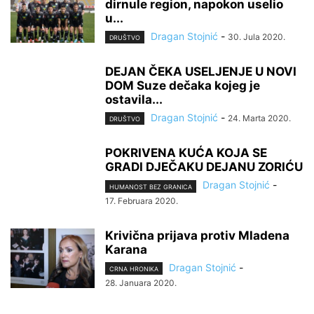
dirnule region, napokon uselio
u...
Dragan Stojnić
-
30. Jula 2020.
DRUŠTVO
DEJAN ČEKA USELJENJE U NOVI
DOM Suze dečaka kojeg je
ostavila...
Dragan Stojnić
-
24. Marta 2020.
DRUŠTVO
POKRIVENA KUĆA KOJA SE
GRADI DJEČAKU DEJANU ZORIĆU
Dragan Stojnić
-
HUMANOST BEZ GRANICA
17. Februara 2020.
Krivična prijava protiv Mladena
Karana
Dragan Stojnić
-
CRNA HRONIKA
28. Januara 2020.