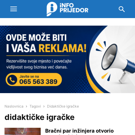
Naslovnica
Tagovi
Didaktičke igračke
didaktičke igračke
Bračni par inžinjera otvorio