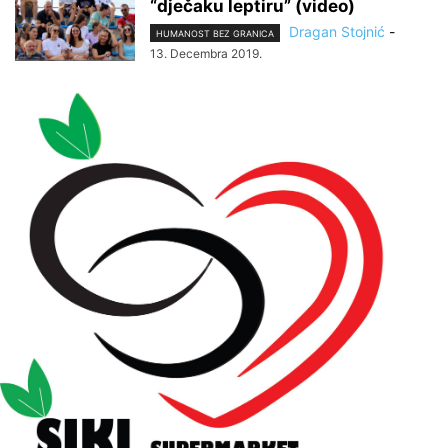
“dječaku leptiru” (video)
Dragan Stojnić
-
HUMANOST BEZ GRANICA
13. Decembra 2019.