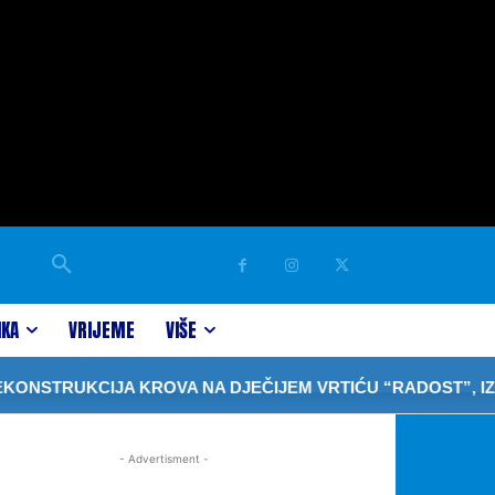
IKA
VRIJEME
VIŠE
STRUKCIJA KROVA NA DJEČIJEM VRTIĆU “RADOST”, IZGR
- Advertisment -