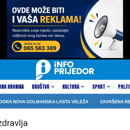
RNA HRONIKA
DRUŠTVO
KULTURA
SPORT
POLIT
ORA NOVA GOLMANSKA LASTA VELEŽA
ZAVRŠENA REKON
zdravlja