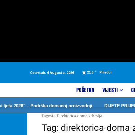
C
Četvrtak, 6 Augusta, 2026
21.6
Prijedor
POČETNA
VIJESTI
C
jeta 2026” – Podrška domaćoj proizvodnji
DIJETE PRIJED
Tagovi
Direktorica-doma-zdravlja
Tag:
direktorica-doma-