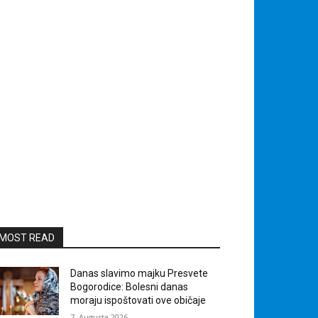
MOST READ
Danas slavimo majku Presvete
Bogorodice: Bolesni danas
moraju ispoštovati ove običaje
7. Augusta 2026.