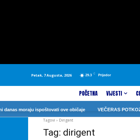
C
Petak, 7 Augusta, 2026
29.3
Prijedor
POČETNA
VIJESTI
C
anas moraju ispoštovati ove običaje
VEČERAS POTKOZAR
Tagovi
Dirigent
Tag:
dirigent