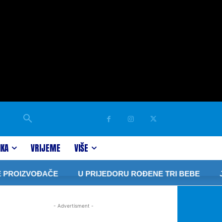
IKA
VRIJEME
VIŠE
PROIZVOĐAČE
U PRIJEDORU ROĐENE TRI BEBE
Jav
- Advertisment -