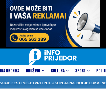
RNA HRONIKA
DRUŠTVO
KULTURA
SPORT
POLIT
JE FEST PO ČETVRTI PUT OKUPLJA NAJBOLJE LOKALNE 