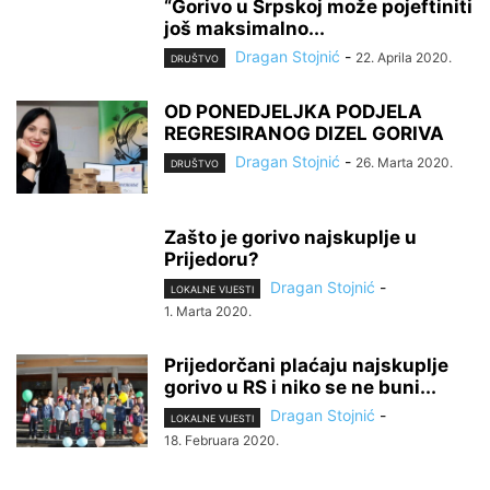
“Gorivo u Srpskoj može pojeftiniti
još maksimalno...
Dragan Stojnić
-
22. Aprila 2020.
DRUŠTVO
OD PONEDJELJKA PODJELA
REGRESIRANOG DIZEL GORIVA
Dragan Stojnić
-
26. Marta 2020.
DRUŠTVO
Zašto je gorivo najskuplje u
Prijedoru?
Dragan Stojnić
-
LOKALNE VIJESTI
1. Marta 2020.
Prijedorčani plaćaju najskuplje
gorivo u RS i niko se ne buni...
Dragan Stojnić
-
LOKALNE VIJESTI
18. Februara 2020.