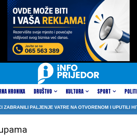
RNA HRONIKA
DRUŠTVO
KULTURA
SPORT
POLIT
ABRANILI PALJENJE VATRE NA OTVORENOM I UPUTILI HIT
klupama