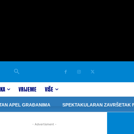
IKA
VRIJEME
VIŠE
AN APEL GRAĐANIMA
SPEKTAKULARAN ZAVRŠETAK FIBA
- Advertisment -