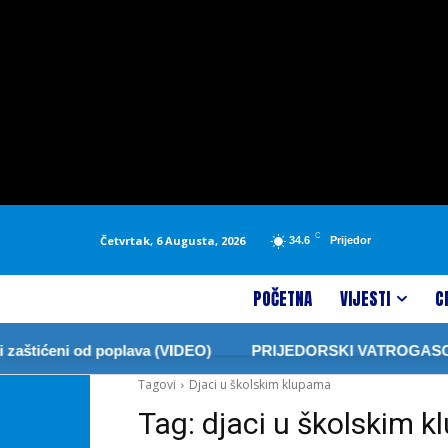
C
Četvrtak, 6 Augusta, 2026
34.6
Prijedor
POČETNA
VIJESTI
C
aštićeni od poplava (VIDEO)
PRIJEDORSKI VATROGASCI Z
Tagovi
Djaci u školskim klupama
Tag:
djaci u školskim 