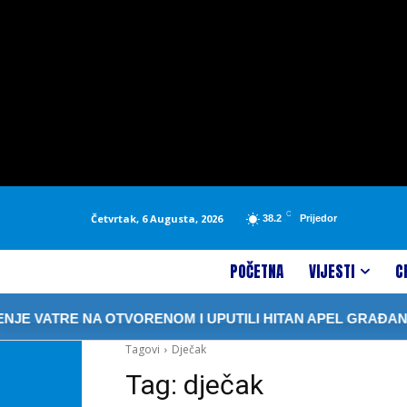
C
Četvrtak, 6 Augusta, 2026
38.2
Prijedor
POČETNA
VIJESTI
C
E VATRE NA OTVORENOM I UPUTILI HITAN APEL GRAĐANIM
Tagovi
Dječak
Tag:
dječak