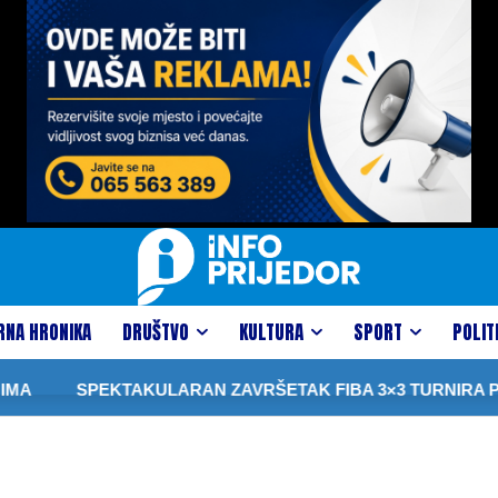
RNA HRONIKA
DRUŠTVO
KULTURA
SPORT
POLIT
A
SPEKTAKULARAN ZAVRŠETAK FIBA 3×3 TURNIRA PRE