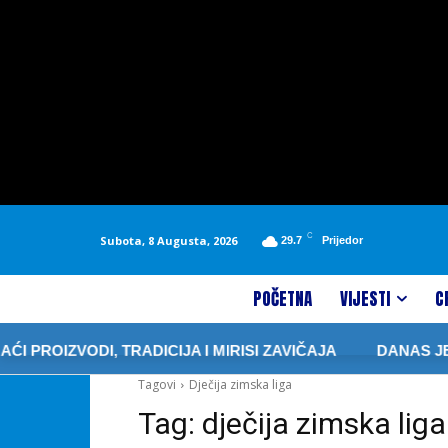
C
Subota, 8 Augusta, 2026
29.7
Prijedor
POČETNA
VIJESTI
C
ROIZVODI, TRADICIJA I MIRISI ZAVIČAJA
DANAS JE S
Tagovi
Dječija zimska liga
Tag:
dječija zimska liga