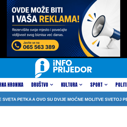
RNA HRONIKA
DRUŠTVO
KULTURA
SPORT
POLIT
VETA PETKA A OVO SU DVIJE MOĆNE MOLITVE SVETOJ PETK