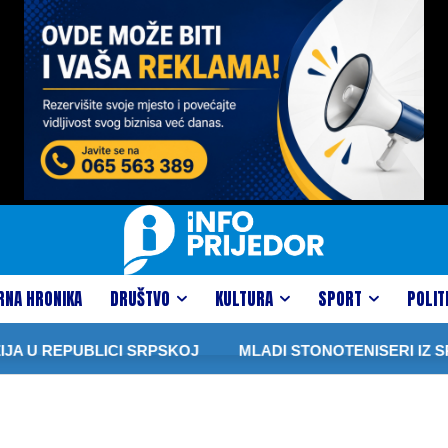
RNA HRONIKA
DRUŠTVO
KULTURA
SPORT
POLIT
A U REPUBLICI SRPSKOJ
MLADI STONOTENISERI IZ SRP