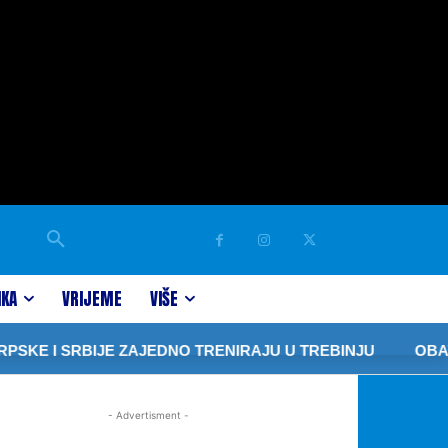
IKA
VRIJEME
VIŠE
SKE I SRBIJE ZAJEDNO TRENIRAJU U TREBINJU
OBAVJ
- Advertisment -