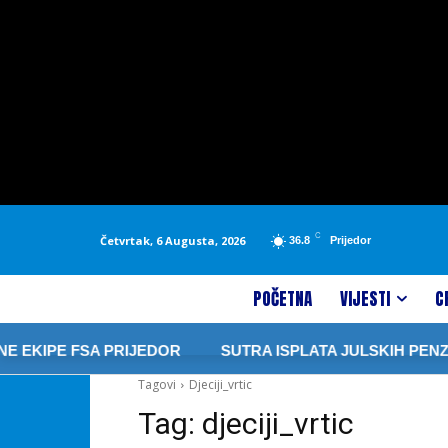
C
Četvrtak, 6 Augusta, 2026
36.8
Prijedor
POČETNA
VIJESTI
C
 EKIPE FSA PRIJEDOR
SUTRA ISPLATA JULSKIH PENZIJ
Tagovi
Djeciji_vrtic
Tag:
djeciji_vrtic