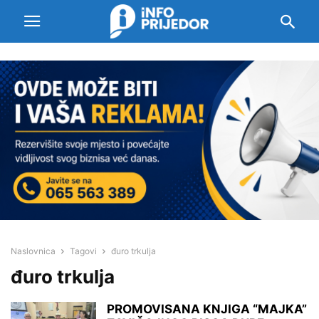
Naslovnica
Tagovi
đuro trkulja
đuro trkulja
PROMOVISANA KNJIGA “MAJKA”