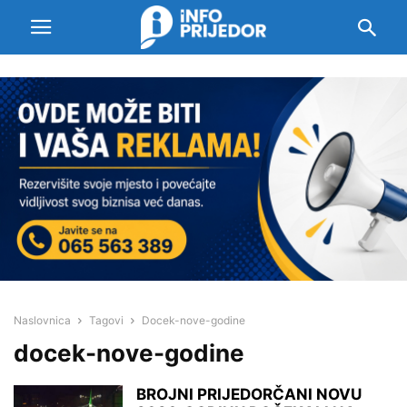
Naslovnica
Tagovi
Docek-nove-godine
docek-nove-godine
BROJNI PRIJEDORČANI NOVU