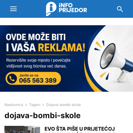
Naslovnica
Tagovi
Dojava-bombi-skole
dojava-bombi-skole
EVO ŠTA PIŠE U PRIJETEĆOJ