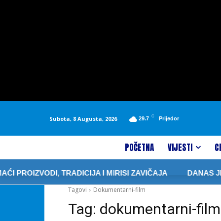
C
Subota, 8 Augusta, 2026
29.7
Prijedor
POČETNA
VIJESTI
C
ROIZVODI, TRADICIJA I MIRISI ZAVIČAJA
DANAS JE S
Tagovi
Dokumentarni-film
Tag:
dokumentarni-film