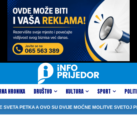
RNA HRONIKA
DRUŠTVO
KULTURA
SPORT
POLIT
VETA PETKA A OVO SU DVIJE MOĆNE MOLITVE SVETOJ PET