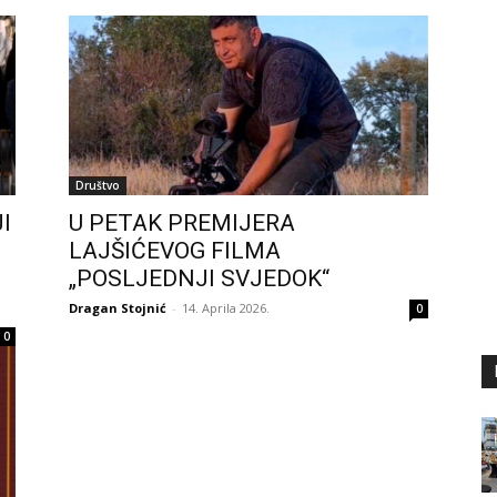
Društvo
I
U PETAK PREMIJERA
LAJŠIĆEVOG FILMA
„POSLJEDNJI SVJEDOK“
Dragan Stojnić
-
14. Aprila 2026.
0
0