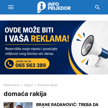
Naslovnica
Tagovi
Domaća rakija
domaća rakija
BRANE RADANOVIĆ: TREBA DA