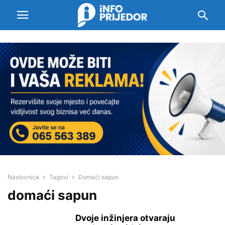
Naslovnica
Tagovi
Domaći sapun
domaći sapun
Dvoje inžinjera otvaraju