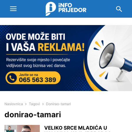
Naslovnica
Tagovi
Donirao-tamari
donirao-tamari
VELIKO SRCE MLADIĆA U