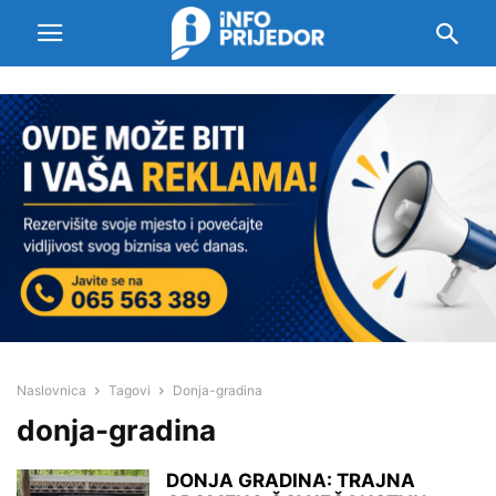
Naslovnica
Tagovi
Donja-gradina
donja-gradina
DONJA GRADINA: TRAJNA